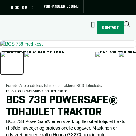
Subtotal (ekskl. moms)
0,00
kr.
FORHANDLER LOGIN
0,00
KR.
Betal sikkert med:
Din kurv
SE KURV
GÅ TIL SIKKER BETALING
Din kurv er tom.
KONTAKT
Forside
/
Alle produkter
/
Tohjulede Traktorer
/
BCS Tohjulede
/
BCS 738 PowerSafe® tohjulet traktor
BCS 738 POWERSAFE®
TOHJULET TRAKTOR
BCS 738 PowerSafe® er en stærk og fleksibel tohjulet traktor
til både haveejer og professionelle opgaver. Maskinen er
udstyret med en kraftig Honda GX270 benzinmotor,