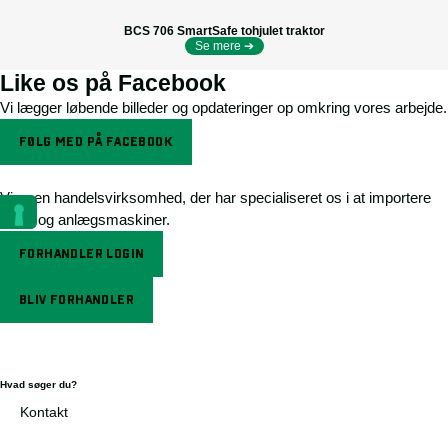
BCS 706 SmartSafe tohjulet traktor
Se mere ➔
Like os på Facebook
Vi lægger løbende billeder og opdateringer op omkring vores arbejde.
FØLG MED PÅ FACEBOOK
Vi er en handelsvirksomhed, der har specialiseret os i at importere
park- og anlægsmaskiner.
FORHANDLER LOGIN
BLIV FORHANDLER
Hvad søger du?
Kontakt