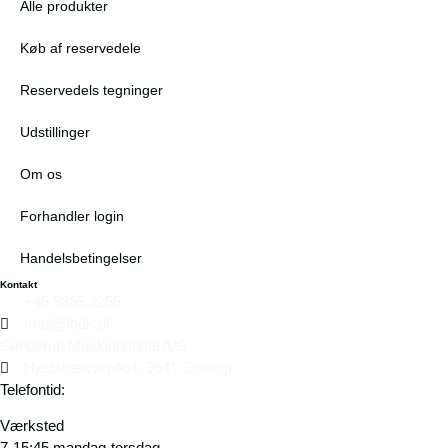
Alle produkter
Køb af reservedele
Reservedels tegninger
Udstillinger
Om os
Forhandler login
Handelsbetingelser
Kontakt
+45 9865 3255
mail@fbdk.dk
Sønderup Maskinhandel A/S
Hjedsbækvej 464, 9541 Suldrup
Telefontid:
Værksted
7-15:45 mandag-torsdag