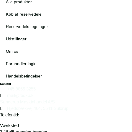
Alle produkter
Køb af reservedele
Reservedels tegninger
Udstillinger
Om os
Forhandler login
Handelsbetingelser
Kontakt
+45 9865 3255
mail@fbdk.dk
Sønderup Maskinhandel A/S
Hjedsbækvej 464, 9541 Suldrup
Telefontid:
Værksted
7-15:45 mandag-torsdag