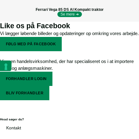
Ferrari Vega 85 DS AI Kompakt traktor
Se mere ➔
Like os på Facebook
Vi lægger løbende billeder og opdateringer op omkring vores arbejde.
FØLG MED PÅ FACEBOOK
Vi er en handelsvirksomhed, der har specialiseret os i at importere
park- og anlægsmaskiner.
FORHANDLER LOGIN
BLIV FORHANDLER
Hvad søger du?
Kontakt