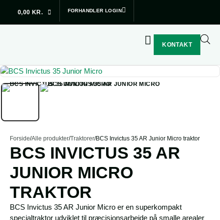
Subtotal (ekskl. moms)
0,00
kr.
FORHANDLER LOGIN
0,00
KR.
Betal sikkert med:
Din kurv
SE KURV
GÅ TIL SIKKER BETALING
Din kurv er tom.
KONTAKT
Forside
/
Alle produkter
/
Traktorer
/
BCS Invictus 35 AR Junior Micro traktor
BCS INVICTUS 35 AR
JUNIOR MICRO
TRAKTOR
BCS Invictus 35 AR Junior Micro er en superkompakt
specialtraktor udviklet til præcisionsarbejde på smalle arealer