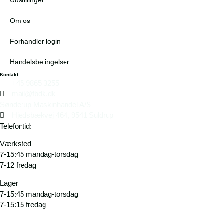
Udstillinger
Om os
Forhandler login
Handelsbetingelser
Kontakt
+45 9865 3255
mail@fbdk.dk
Sønderup Maskinhandel A/S
Hjedsbækvej 464, 9541 Suldrup
Telefontid:
Værksted
7-15:45 mandag-torsdag
7-12 fredag
Lager
7-15:45 mandag-torsdag
7-15:15 fredag