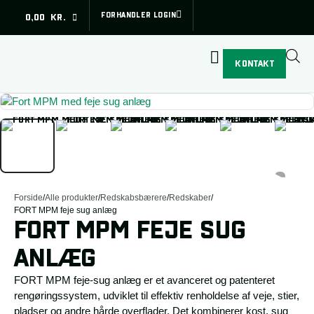
Subtotal (ekskl. moms)
0,00
kr.
FORHANDLER LOGIN
0,00
KR.
Betal sikkert med:
Din kurv
SE KURV
GÅ TIL SIKKER BETALING
Din kurv er tom.
KONTAKT
▶
Forside
/
Alle produkter
/
Redskabsbærere
/
Redskaber
/
FORT MPM feje sug anlæg
FORT MPM FEJE SUG
ANLÆG
FORT MPM feje-sug anlæg er et avanceret og patenteret
rengøringssystem, udviklet til effektiv renholdelse af veje, stier,
pladser og andre hårde overflader. Det kombinerer kost, sug