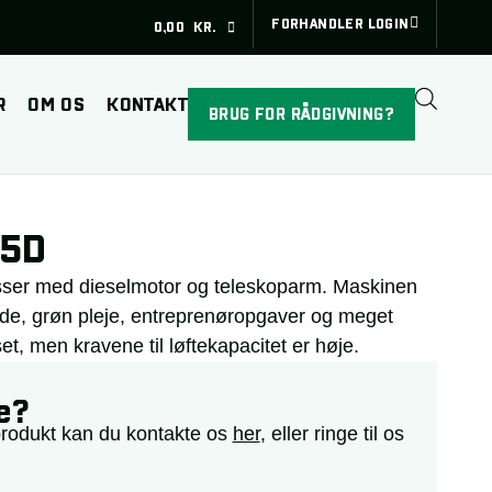
FORHANDLER LOGIN
0,00
KR.
R
OM OS
KONTAKT
BRUG FOR RÅDGIVNING?
25D
sser med dieselmotor og teleskoparm. Maskinen
alde, grøn pleje, entreprenøropgaver og meget
, men kravene til løftekapacitet er høje.
▶
e?
produkt kan du kontakte os
her
, eller ringe til os