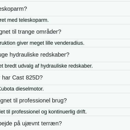
leskoparm?
yret med teleskoparm.
gnet til trange områder?
ruktion giver meget lille venderadius.
ge hydrauliske redskaber?
t bredt udvalg af hydrauliske redskaber.
r har Cast 825D?
Kubota dieselmotor.
net til professionel brug?
t til professionel og kontinuerlig drift.
ejde på ujævnt terræn?