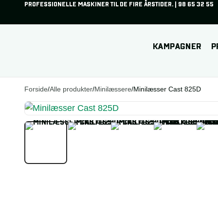
PROFESSIONELLE MASKINER TIL DE FIRE ÅRSTIDER.
|
98 65 32 55
Din kurv
KAMPAGNER
P
Subtotal (ekskl. moms)
0,00
kr.
Din kurv er tom.
Betal sikkert med:
GÅ TIL SIKKER BETALING
SE KURV
Forside
/
Alle produkter
/
Minilæssere
/
Minilæsser Cast 825D