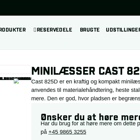
RODUKTER
RESERVEDELE
BRUGTE
UDSTILLINGE
MINILÆSSER CAST 8
Cast 825D er en kraftig og kompakt minilæ
anvendes til materialehåndtering, heste st
mere. Den er god, hvor pladsen er begrænset
Ønsker du at høre mer
Har du brug for at høre mere om dette 
på
+45 9865 3255