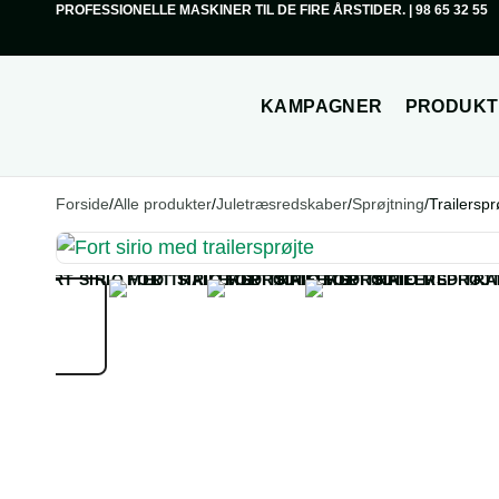
PROFESSIONELLE MASKINER TIL DE FIRE ÅRSTIDER.
|
98 65 32 55
Din kurv
KAMPAGNER
PRODUKT
Subtotal (ekskl. moms)
0,00
kr.
Din kurv er tom.
Betal sikkert med:
GÅ TIL SIKKER BETALING
SE KURV
Forside
/
Alle produkter
/
Juletræsredskaber
/
Sprøjtning
/
Trailerspr