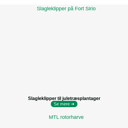
Slagleklipper til juletræsplantager
Se mere ➔