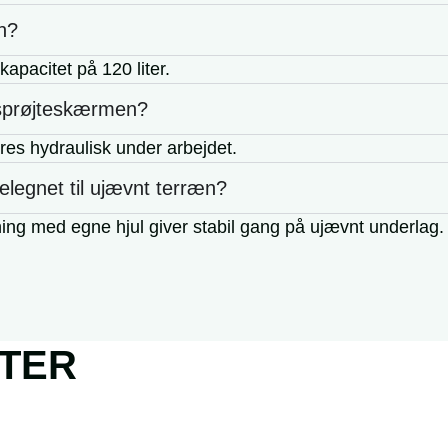
n?
kapacitet på 120 liter.
 sprøjteskærmen?
es hydraulisk under arbejdet.
velegnet til ujævnt terræn?
ing med egne hjul giver stabil gang på ujævnt underlag.
TER