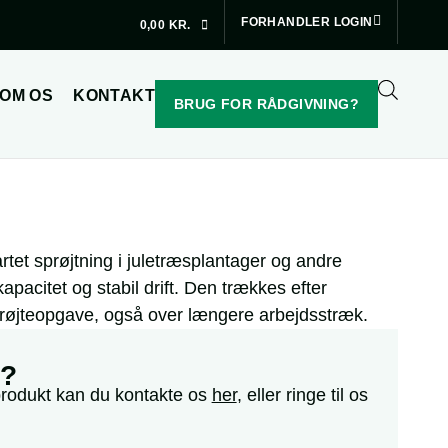
FORHANDLER LOGIN
0,00
KR.
OM OS
KONTAKT
BRUG FOR RÅDGIVNING?
sartet sprøjtning i juletræsplantager og andre
apacitet og stabil drift. Den trækkes efter
 sprøjteopgave, også over længere arbejdsstræk.
e?
produkt kan du kontakte os
her
, eller ringe til os