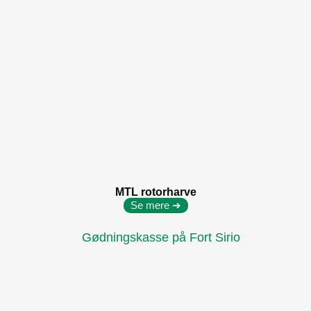
MTL rotorharve
Se mere ➔