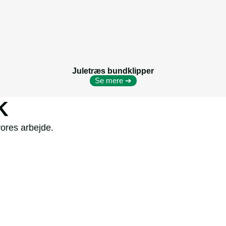
Juletræs bundklipper
Se mere ➔
K
vores arbejde.