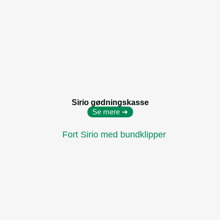
Sirio gødningskasse
Se mere ➔