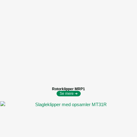
Rotorklipper MRP1
Se mere ➔