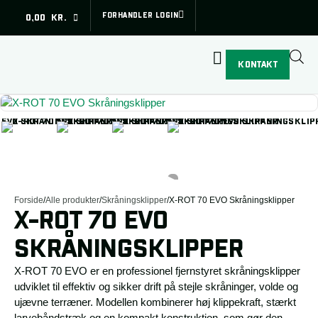
Subtotal (ekskl. moms)
0,00
kr.
FORHANDLER LOGIN
0,00
KR.
Betal sikkert med:
Din kurv
SE KURV
GÅ TIL SIKKER BETALING
Din kurv er tom.
KONTAKT
▶
Forside
/
Alle produkter
/
Skråningsklipper
/
X-ROT 70 EVO Skråningsklipper
X-ROT 70 EVO
SKRÅNINGSKLIPPER
X-ROT 70 EVO er en professionel fjernstyret skråningsklipper
udviklet til effektiv og sikker drift på stejle skråninger, volde og
ujævne terræner. Modellen kombinerer høj klippekraft, stærkt
larvebåndstræk og en kompakt konstruktion, som gør den