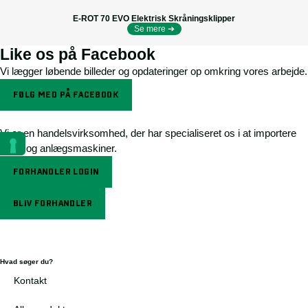
E-ROT 70 EVO Elektrisk Skråningsklipper
Se mere ➔
Like os på Facebook
Vi lægger løbende billeder og opdateringer op omkring vores arbejde.
FØLG MED PÅ FACEBOOK
Vi er en handelsvirksomhed, der har specialiseret os i at importere
park- og anlægsmaskiner.
FORHANDLER LOGIN
BLIV FORHANDLER
Hvad søger du?
Kontakt