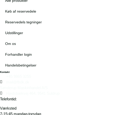
Alle produkter
Køb af reservedele
Reservedels tegninger
Udstillinger
Om os
Forhandler login
Handelsbetingelser
Kontakt
+45 9865 3255
mail@fbdk.dk
Sønderup Maskinhandel A/S
Hjedsbækvej 464, 9541 Suldrup
Telefontid:
Værksted
7-15:45 mandag-torsdag