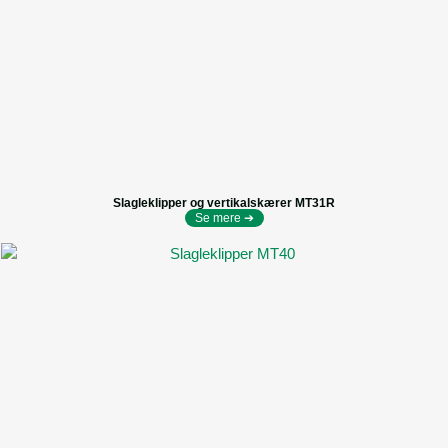
Slagleklipper og vertikalskærer MT31R
Se mere ➔