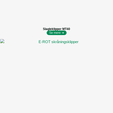
Slagleklipper MT40
Se mere ➔