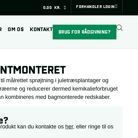
FORHANDLER LOGIN
0,00
KR.
R
OM OS
KONTAKT
BRUG FOR RÅDGIVNING?
ONTMONTERET
til målrettet sprøjtning i juletræsplantager og
 træerne og reducerer dermed kemikalieforbruget
kan kombineres med bagmonterede redskaber.
e?
produkt kan du kontakte os
her
, eller ringe til os