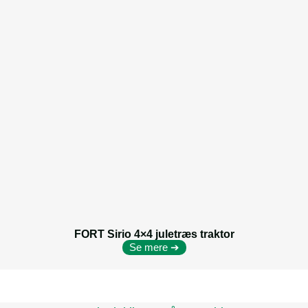
FORT Sirio 4×4 juletræs traktor
Se mere ➔