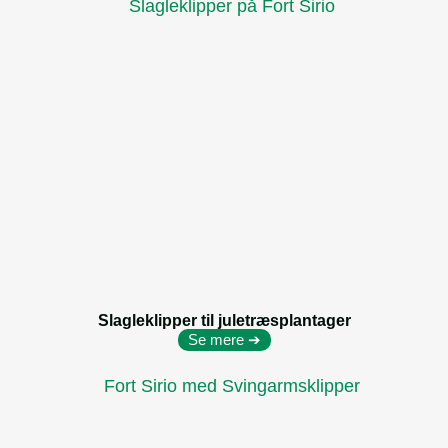
Slagleklipper til juletræsplantager
Se mere ➔