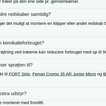
r træer på den ene side pr. gennemkørsel.
dre redskaber samtidig?
ør det muligt at montere en klipper eller andet redskab 
n kemikalieforbruget?
røjtning ved træerne kan reducere forbruget med op til 5
ser sprøjten til?
kt til
FORT Sirio
,
Ferrari Cromo 35 AR Junior Micro
og
B
kstra udstyr?
e monteret med frontlift.