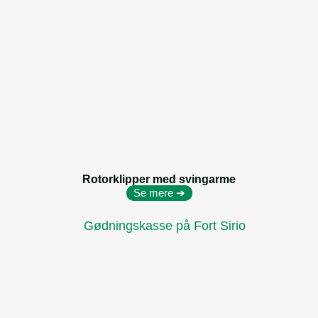
Rotorklipper med svingarme
Se mere ➔