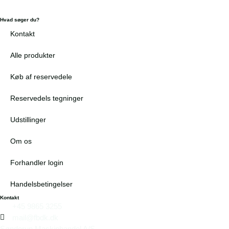
Hvad søger du?
Kontakt
Alle produkter
Køb af reservedele
Reservedels tegninger
Udstillinger
Om os
Forhandler login
Handelsbetingelser
Kontakt
+45 9865 3255
mail@fbdk.dk
Sønderup Maskinhandel A/S