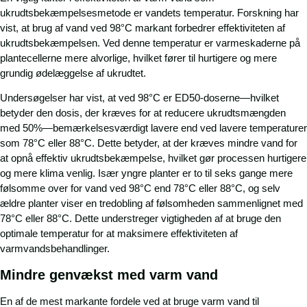
ukrudtsbekæmpelsesmetode er vandets temperatur. Forskning har
vist, at brug af vand ved 98°C markant forbedrer effektiviteten af
ukrudtsbekæmpelsen. Ved denne temperatur er varmeskaderne på
plantecellerne mere alvorlige, hvilket fører til hurtigere og mere
grundig ødelæggelse af ukrudtet.
Undersøgelser har vist, at ved 98°C er ED50-doserne—hvilket
betyder den dosis, der kræves for at reducere ukrudtsmængden
med 50%—bemærkelsesværdigt lavere end ved lavere temperaturer
som 78°C eller 88°C. Dette betyder, at der kræves mindre vand for
at opnå effektiv ukrudtsbekæmpelse, hvilket gør processen hurtigere
og mere klima venlig. Især yngre planter er to til seks gange mere
følsomme over for vand ved 98°C end 78°C eller 88°C, og selv
ældre planter viser en tredobling af følsomheden sammenlignet med
78°C eller 88°C. Dette understreger vigtigheden af at bruge den
optimale temperatur for at maksimere effektiviteten af
varmvandsbehandlinger.
Mindre genvækst med varm vand
En af de mest markante fordele ved at bruge varm vand til