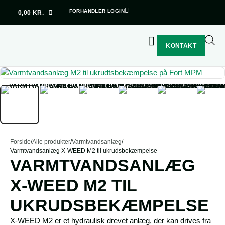
Subtotal (ekskl. moms)
0,00
kr.
FORHANDLER LOGIN
0,00
KR.
Betal sikkert med:
Din kurv
SE KURV
GÅ TIL SIKKER BETALING
Din kurv er tom.
KONTAKT
Forside
/
Alle produkter
/
Varmtvandsanlæg
/
Varmtvandsanlæg X-WEED M2 til ukrudsbekæmpelse
VARMTVANDSANLÆG
X-WEED M2 TIL
UKRUDSBEKÆMPELSE
X-WEED M2 er et hydraulisk drevet anlæg, der kan drives fra