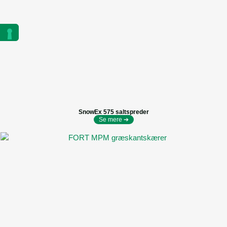
SnowEx 575 saltspreder
Se mere ➔