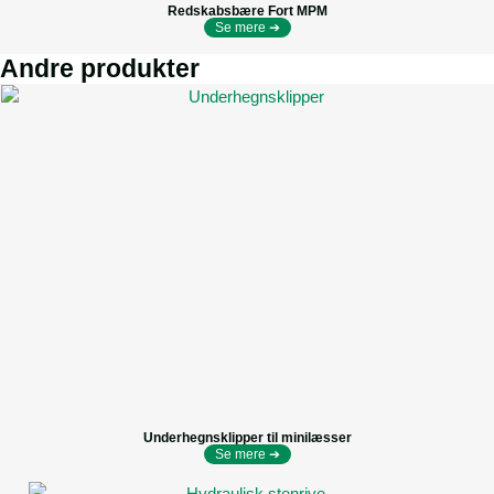
Redskabsbære Fort MPM
Se mere ➔
Andre produkter
Underhegnsklipper til minilæsser
Se mere ➔