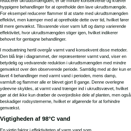
reducerer ukrudtsmængden, er de mindre konsekvente og kræver
hyppigere behandlinger for at opretholde den lave ukrudtsmængde.
For eksempel reducerer flammer til at starte med ukrudtsmængden
effektivt, men kæmper med at opretholde dette over tid, hvilket fører
til mere genvækst. Tilsvarende viser varm luft og damp varierende
effektivitet, hvor ukrudtsmængden stiger igen, hvilket indikerer
behovet for gentagne behandlinger.
I modsætning hertil overgår varmt vand konsekvent disse metoder.
Den blå linje i diagrammet, der repræsenterer varmt vand, viser en
betydelig og vedvarende reduktion i ukrudtsmængden med mindre
genvækst over den observerede periode. Samtidig med at der kun er
lavet 4 behandlinger med varmt vand i perioden, mens damp,
varmluft og flammer alle er blevet gjort 8 gange. Denne overlegne
ydeevne skyldes, at varmt vand trænger ind i ukrudtsvævet, hvilket
gør at det ikke kun dræber de overjordiske dele af planten, men også
beskadiger rodsystemerne, hvilket er afgørende for at forhindre
genvækst.
Vigtigheden af 98°C vand
En vigtig faktor i effektiviteten af varm vand som