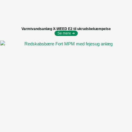
Varmtvandsanlæg X-WEED E2 til ukrudsbekæmpelse
Se mere ➔