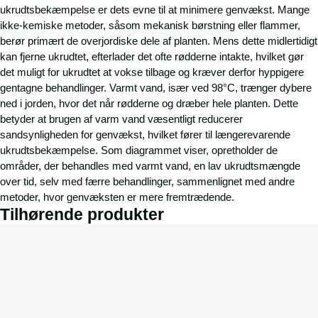
ukrudtsbekæmpelse er dets evne til at minimere genvækst. Mange
ikke-kemiske metoder, såsom mekanisk børstning eller flammer,
berør primært de overjordiske dele af planten. Mens dette midlertidigt
kan fjerne ukrudtet, efterlader det ofte rødderne intakte, hvilket gør
det muligt for ukrudtet at vokse tilbage og kræver derfor hyppigere
gentagne behandlinger. Varmt vand, især ved 98°C, trænger dybere
ned i jorden, hvor det når rødderne og dræber hele planten. Dette
betyder at brugen af varm vand væsentligt reducerer
sandsynligheden for genvækst, hvilket fører til længerevarende
ukrudtsbekæmpelse. Som diagrammet viser, opretholder de
områder, der behandles med varmt vand, en lav ukrudtsmængde
over tid, selv med færre behandlinger, sammenlignet med andre
metoder, hvor genvæksten er mere fremtrædende.
Tilhørende produkter